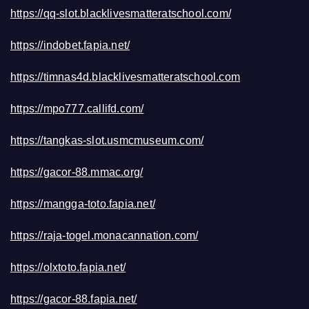
https://qq-slot.blacklivesmatteratschool.com/
https://indobet.fapia.net/
https://timnas4d.blacklivesmatteratschool.com
https://mpo777.callifd.com/
https://tangkas-slot.usmcmuseum.com/
https://gacor-88.mmac.org/
https://mangga-toto.fapia.net/
https://raja-togel.monacannation.com/
https://olxtoto.fapia.net/
https://gacor-88.fapia.net/