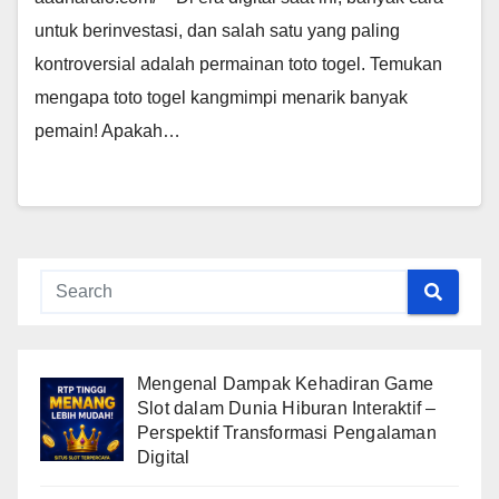
untuk berinvestasi, dan salah satu yang paling
kontroversial adalah permainan toto togel. Temukan
mengapa toto togel kangmimpi menarik banyak
pemain! Apakah…
Mengenal Dampak Kehadiran Game
Slot dalam Dunia Hiburan Interaktif –
Perspektif Transformasi Pengalaman
Digital