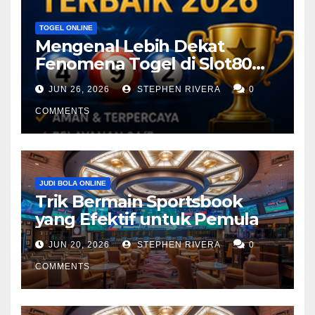
TOGEL ONLINE
Mengenal Lebih Dekat
Fenomena Togel di Slot80
yang Sedang Menjadi
JUN 26, 2026
STEPHEN RIVERA
0
Perbincangan di Era Digital
COMMENTS
JUDI BOLA ONLINE
Trik Bermain Sportsbook
yang Efektif untuk Pemula
JUN 20, 2026
STEPHEN RIVERA
0
COMMENTS