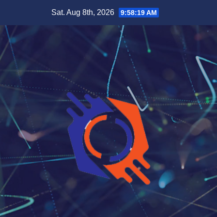
Skip
Sat. Aug 8th, 2026
9:58:19 AM
to
content