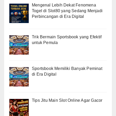
Mengenal Lebih Dekat Fenomena
Togel di Slot80 yang Sedang Menjadi
Perbincangan di Era Digital
Trik Bermain Sportsbook yang Efektif
untuk Pemula
Sportsbook Memiliki Banyak Peminat
di Era Digital
Tips Jitu Main Slot Online Agar Gacor