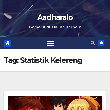
Aadharalo
Game Judi Online Terbaik
Tag:
Statistik Kelereng