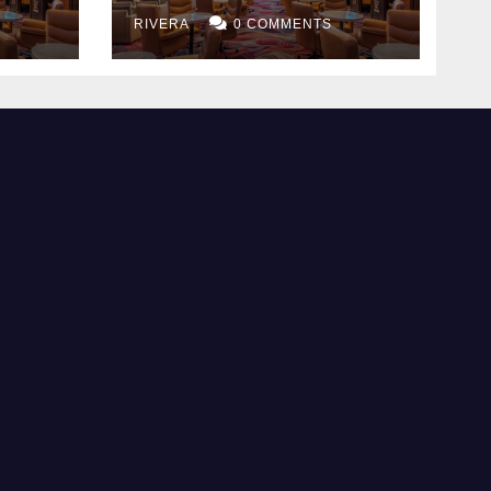
Digital
RIVERA
0 COMMENTS