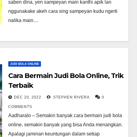
saben dina, yen sampeyan main kanthi apik lan
nggunakake akeh cara sing sampeyan kudu ngerti
nalika main…
JUDI BOLA ONLINE
Cara Bermain Judi Bola Online, Trik
Terbaik
DEC 20, 2022
STEPHEN RIVERA
0
COMMENTS
Aadharalo – Semakin banyak cara bermain judi bola
online, semakin banyak yang bisa Anda menangkan.
Apalagi jaminan keuntungan dalam setiap