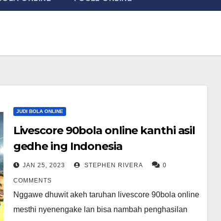
JUDI BOLA ONLINE
Livescore 90bola online kanthi asil
gedhe ing Indonesia
JAN 25, 2023
STEPHEN RIVERA
0
COMMENTS
Nggawe dhuwit akeh taruhan livescore 90bola online
mesthi nyenengake lan bisa nambah penghasilan