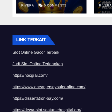
Hiburan Interaktif –
Sed
Perspektif
RIVERA
0 COMMENTS
Perb
RIVERA
Transformasi
Digi
Pengalaman Digital
LINK TERKAIT
Slot Online Gacor Terbaik
Judi Slot Online Terlengkap
https://hocgiai.com/
https://www.cheapjerseysaleonline.com/
https://dissertation-bay.com/
https://dewa-slot.seaturtlehospital.org/