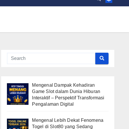
Mengenal Dampak Kehadiran
Game Slot dalam Dunia Hiburan
Interaktif – Perspektif Transformasi
Pengalaman Digital
Mengenal Lebih Dekat Fenomena
Togel di Slot80 yang Sedang