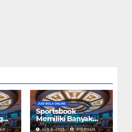
JUDI BOLA ONLINE
Sportsbook
g
Memiliki Banyak
Peminat di Era
HEN
JUN 9, 2026
STEPHEN