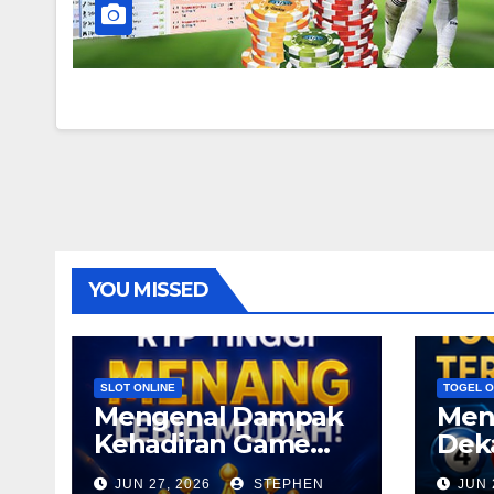
YOU MISSED
SLOT ONLINE
TOGEL O
Mengenal Dampak
Men
Kehadiran Game
Dek
Slot dalam Dunia
Toge
JUN 27, 2026
STEPHEN
JUN 