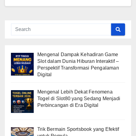
Mengenal Dampak Kehadiran Game
Slot dalam Dunia Hiburan Interaktif –
Perspektif Transformasi Pengalaman
Digital
Mengenal Lebih Dekat Fenomena
Togel di Slot80 yang Sedang Menjadi
Perbincangan di Era Digital
Trik Bermain Sportsbook yang Efektif
untuk Pemula