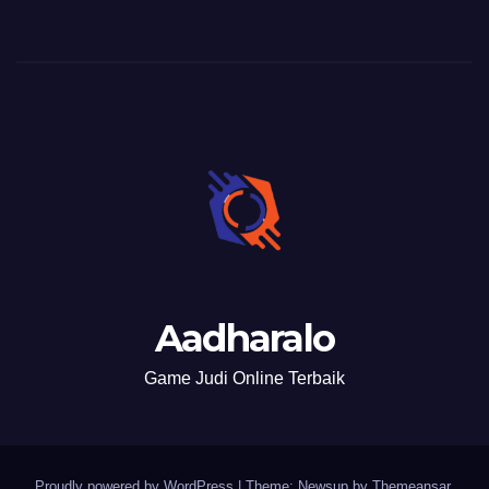
Aadharalo
Game Judi Online Terbaik
Proudly powered by WordPress
|
Theme: Newsup by
Themeansar
.