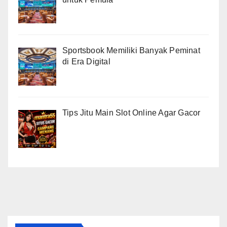
Sportsbook Memiliki Banyak Peminat
di Era Digital
Tips Jitu Main Slot Online Agar Gacor