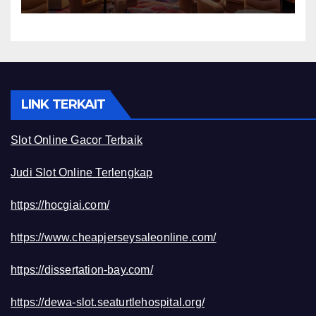
LINK TERKAIT
Slot Online Gacor Terbaik
Judi Slot Online Terlengkap
https://hocgiai.com/
https://www.cheapjerseysaleonline.com/
https://dissertation-bay.com/
https://dewa-slot.seaturtlehospital.org/