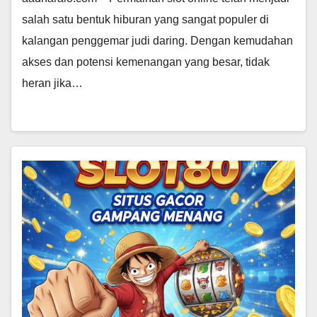
salah satu bentuk hiburan yang sangat populer di
kalangan penggemar judi daring. Dengan kemudahan
akses dan potensi kemenangan yang besar, tidak
heran jika…