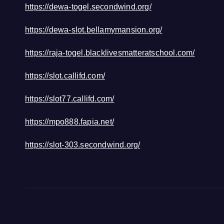
https://dewa-togel.secondwind.org/
https://dewa-slot.bellamymansion.org/
https://raja-togel.blacklivesmatteratschool.com/
https://slot.callifd.com/
https://slot77.callifd.com/
https://mpo888.fapia.net/
https://slot-303.secondwind.org/