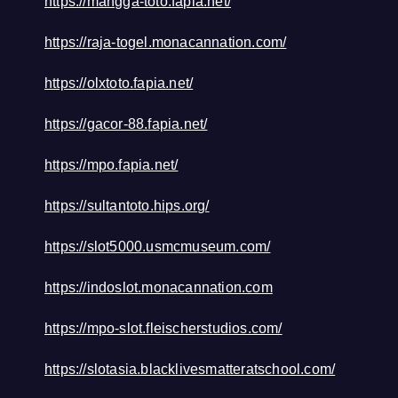
https://mangga-toto.fapia.net/
https://raja-togel.monacannation.com/
https://olxtoto.fapia.net/
https://gacor-88.fapia.net/
https://mpo.fapia.net/
https://sultantoto.hips.org/
https://slot5000.usmcmuseum.com/
https://indoslot.monacannation.com
https://mpo-slot.fleischerstudios.com/
https://slotasia.blacklivesmatteratschool.com/