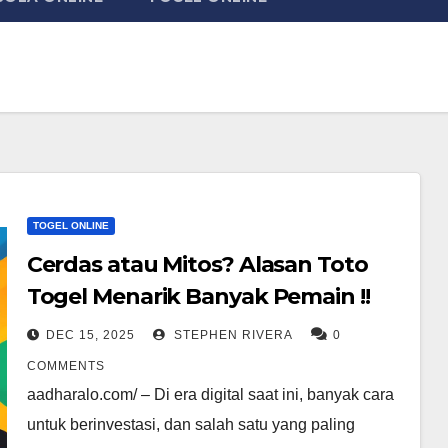
TOGEL ONLINE
Cerdas atau Mitos? Alasan Toto
Togel Menarik Banyak Pemain !!
DEC 15, 2025
STEPHEN RIVERA
0
COMMENTS
aadharalo.com/ – Di era digital saat ini, banyak cara
untuk berinvestasi, dan salah satu yang paling