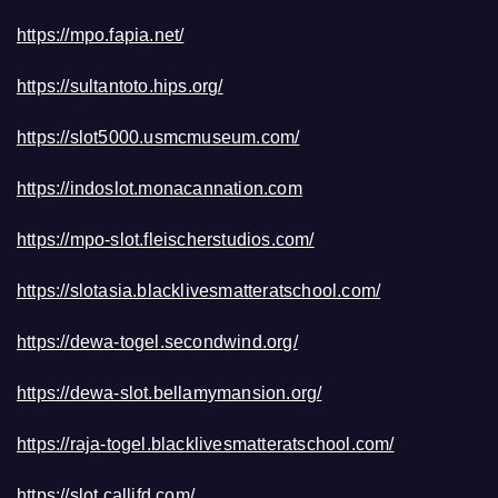
https://mpo.fapia.net/
https://sultantoto.hips.org/
https://slot5000.usmcmuseum.com/
https://indoslot.monacannation.com
https://mpo-slot.fleischerstudios.com/
https://slotasia.blacklivesmatteratschool.com/
https://dewa-togel.secondwind.org/
https://dewa-slot.bellamymansion.org/
https://raja-togel.blacklivesmatteratschool.com/
https://slot.callifd.com/