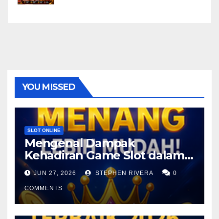
YOU MISSED
SLOT ONLINE
Mengenal Dampak
Kehadiran Game Slot dalam
Dunia Hiburan Interaktif –
JUN 27, 2026
STEPHEN RIVERA
0
Perspektif Transformasi
Pengalaman Digital
COMMENTS