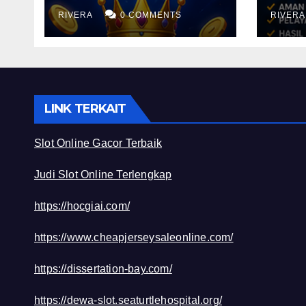
Hiburan Interaktif –
Sed
Perspektif
RIVERA
0 COMMENTS
Perb
RIVERA
Transformasi
Digi
Pengalaman Digital
LINK TERKAIT
Slot Online Gacor Terbaik
Judi Slot Online Terlengkap
https://hocgiai.com/
https://www.cheapjerseysaleonline.com/
https://dissertation-bay.com/
https://dewa-slot.seaturtlehospital.org/