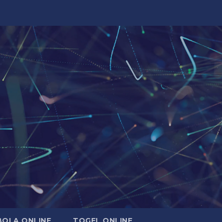
BOLA ONLINE
TOGEL ONLINE