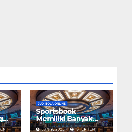
JUDI BOLA ONLINE
Sportsbook
g
Memiliki Banyak
Peminat di Era
HEN
JUN 9, 2026
STEPHEN