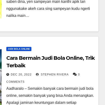
saben dina, yen sampeyan main kanthi apik lan
nggunakake akeh cara sing sampeyan kudu ngerti
nalika main…
JUDI BOLA ONLINE
Cara Bermain Judi Bola Online, Trik
Terbaik
DEC 20, 2022
STEPHEN RIVERA
0
COMMENTS
Aadharalo – Semakin banyak cara bermain judi bola
online, semakin banyak yang bisa Anda menangkan.
Apalagi jaminan keuntungan dalam setiap